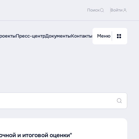
Поиск
Войти
роекты
Пресс-центр
Документы
Контакты
Меню
"
чной и итоговой оценки"