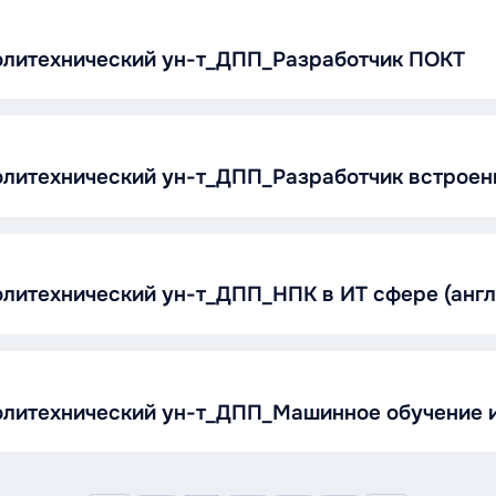
олитехнический ун-т_ДПП_Разработчик ПОКТ
олитехнический ун-т_ДПП_Разработчик встроен
олитехнический ун-т_ДПП_НПК в ИТ сфере (англ
политехнический ун-т_ДПП_Машинное обучение 