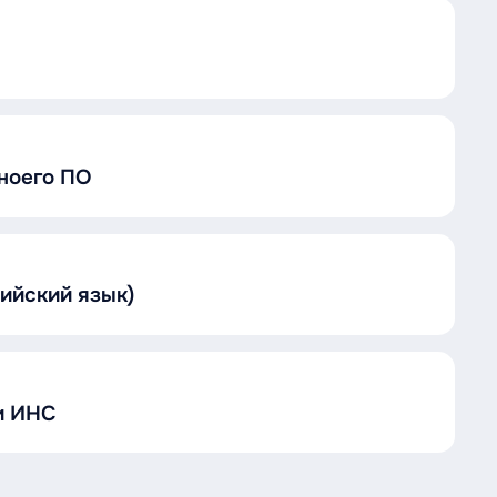
ноего ПО
ийский язык)
и ИНС