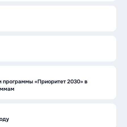
и программы «Приоритет 2030» в
аммам
году