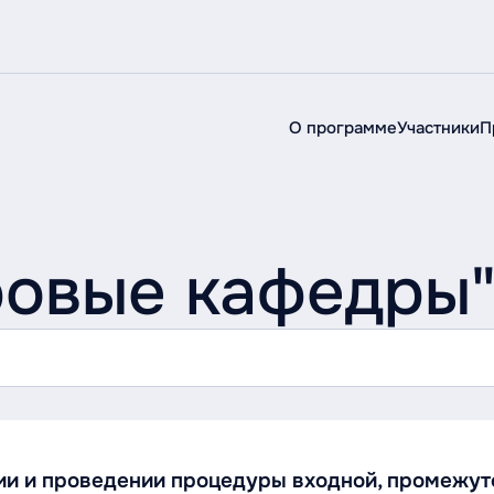
О программе
Участники
П
ровые кафедры
и и проведении процедуры входной, промежуто